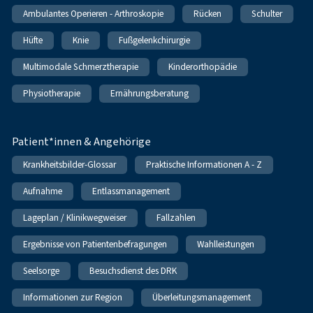
Ambulantes Operieren - Arthroskopie
Rücken
Schulter
Hüfte
Knie
Fußgelenkchirurgie
Multimodale Schmerztherapie
Kinderorthopädie
Physiotherapie
Ernährungsberatung
Patient*innen & Angehörige
Krankheitsbilder-Glossar
Praktische Informationen A - Z
Aufnahme
Entlassmanagement
Lageplan / Klinikwegweiser
Fallzahlen
Ergebnisse von Patientenbefragungen
Wahlleistungen
Seelsorge
Besuchsdienst des DRK
Informationen zur Region
Überleitungsmanagement