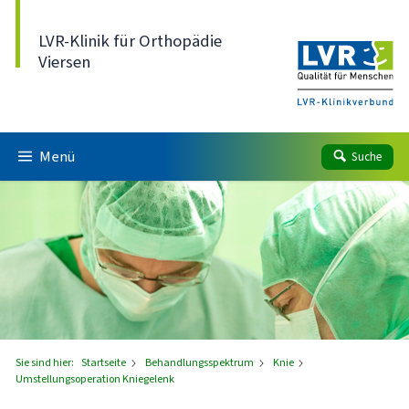
Direkt zum Inhalt
LVR-Klinik für Orthopädie
Viersen
Menü
Suche
Sie sind hier:
Startseite
Behandlungsspektrum
Knie
Umstellungsoperation Kniegelenk