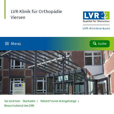
Direkt zum Inhalt
LVR-Klinik für Orthopädie
Viersen
Menü
Suche
Sie sind hier:
Startseite
Patient*innen & Angehörige
Besuchsdienst des DRK