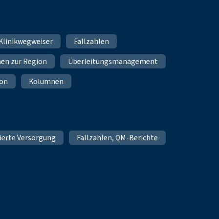
 Klinikwegweiser
Fallzahlen
en zur Region
Überleitungsmanagement
on
Kolumnen
ierte Versorgung
Fallzahlen, QM-Berichte