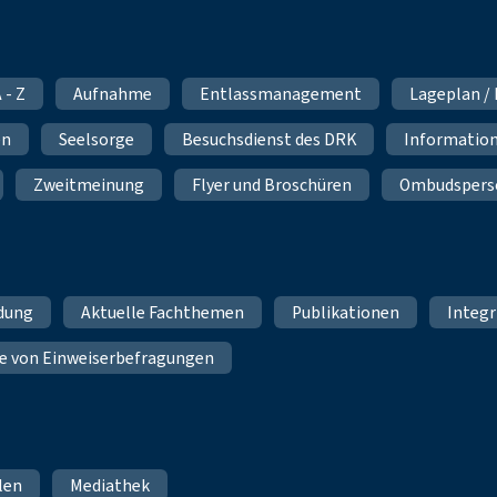
 - Z
Aufnahme
Entlassmanagement
Lageplan /
en
Seelsorge
Besuchsdienst des DRK
Information
Zweitmeinung
Flyer und Broschüren
Ombudspers
ldung
Aktuelle Fachthemen
Publikationen
Integr
e von Einweiserbefragungen
hlen
Mediathek