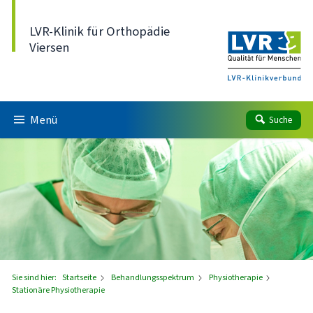
Direkt zum Inhalt
LVR-Klinik für Orthopädie
Viersen
Menü
Suche
Sie sind hier:
Startseite
Behandlungsspektrum
Physiotherapie
Stationäre Physiotherapie