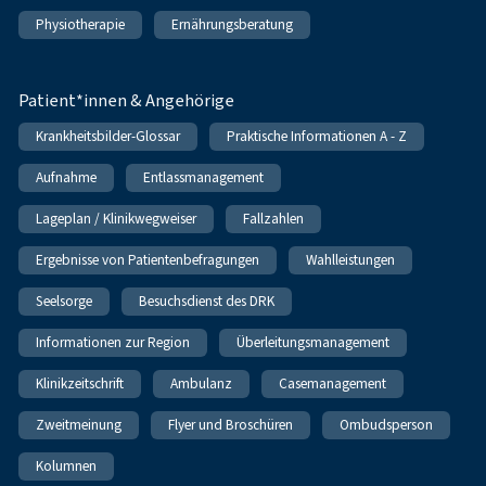
Physiotherapie
Ernährungsberatung
Patient*innen & Angehörige
Krankheitsbilder-Glossar
Praktische Informationen A - Z
Aufnahme
Entlassmanagement
Lageplan / Klinikwegweiser
Fallzahlen
Ergebnisse von Patientenbefragungen
Wahlleistungen
Seelsorge
Besuchsdienst des DRK
Informationen zur Region
Überleitungsmanagement
Klinikzeitschrift
Ambulanz
Casemanagement
Zweitmeinung
Flyer und Broschüren
Ombudsperson
Kolumnen