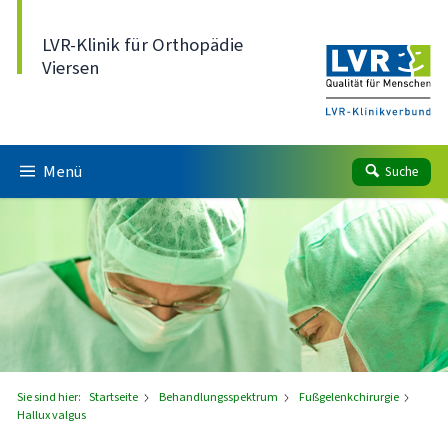
Direkt zum Inhalt
LVR-Klinik für Orthopädie
Viersen
Menü
Suche
Sie sind hier:
Startseite
Behandlungsspektrum
Fußgelenkchirurgie
Hallux valgus