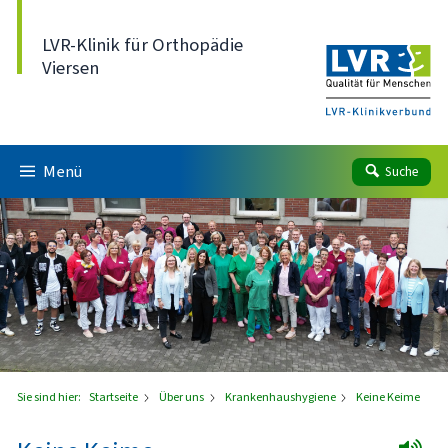
Direkt zum Inhalt
LVR-Klinik für Orthopädie
Viersen
Menü
Suche
Sie sind hier:
Startseite
Über uns
Krankenhaushygiene
Keine Keime