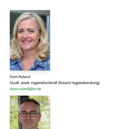
Doris Ruland
Staatl. anerk. Hygienefachkraft (Ruland Hygieneberatung)
doris.ruland@lvr.de